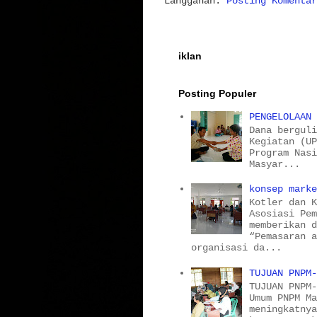
Langganan:
Posting Komentar
iklan
Posting Populer
PENGELOLAAN
Dana bergul
Kegiatan (U
Program Nas
Masyar...
konsep mark
Kotler dan 
Asosiasi Pe
memberikan 
“Pemasaran 
organisasi da...
TUJUAN PNPM
TUJUAN PNPM
Umum PNPM M
meningkatny