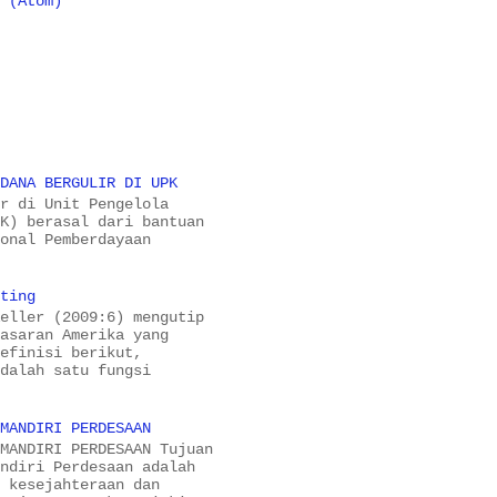
 (Atom)
 DANA BERGULIR DI UPK
ir di Unit Pengelola
PK) berasal dari bantuan
ional Pemberdayaan
eting
Keller (2009:6) mengutip
masaran Amerika yang
definisi berikut,
adalah satu fungsi
-MANDIRI PERDESAAN
-MANDIRI PERDESAAN Tujuan
andiri Perdesaan adalah
a kesejahteraan dan