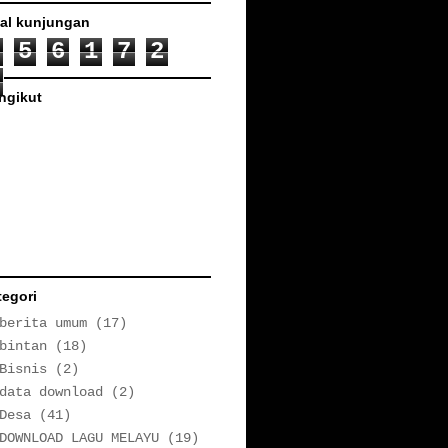
tal kunjungan
5
6
1
7
2
ngikut
tegori
berita umum
(17)
bintan
(18)
Bisnis
(2)
data download
(2)
Desa
(41)
DOWNLOAD LAGU MELAYU
(19)