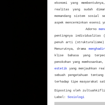
ekonomi yang membentuknya
realitas yang sudah dima
memandang sistem sosial 
aspek mencerminkan esensi y
Adorno
men
pentingnya individualitas 
penuh arti (strukturalisme)
Menurutnya, drama
menghadir
klise bahasa yang terpec
penokohan yang memhosankan,
estetik
yang menjauhkan rea
sebuah pengetahuan tentan
terhadap tipe masyarakat sa
Diposting oleh
zultuahkifli
Label:
Sosiologi