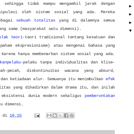
, sehingga tidak mampu mengambil jarak dengan
nipulasi oleh sistem sosial yang ada. Mereka
sebagai
sebuah totalitas
yang di dalamnya semua
ang sama (masyarakat satu dimensi).
olak teori-
teori tradisional tentang kesatuan dan
(paham ekspresionisme) atau mengenai bahasa yang
 karena hanya membenarkan sistem sosial yang ada.
kanpelaku-
pelaku tanpa individualitas dan klise-
ah-pecah, diskontinuitas wacana yang absurd,
 dan ketiadaan alur. Semuanya itu menimbulkan
efek
litas yang dihadirkan dalam drama itu, dan inilah
g eksistensi dunia modern sekaligus
pemberontakan
tu dimensi.
di
16.15