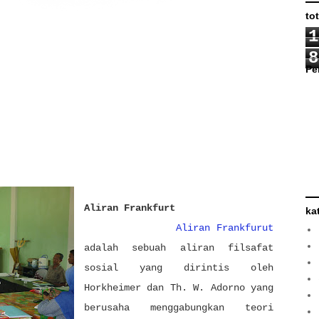
to
1
8
Pe
Aliran Frankfurt
ka
Aliran Frankfurut
adalah sebuah aliran filsafat
sosial yang dirintis oleh
Horkheimer dan Th. W. Adorno yang
berusaha mengga
b
ungkan teori