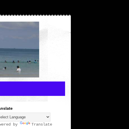
anslate
wered by
Translate