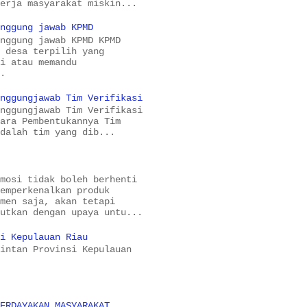
kerja masyarakat miskin...
anggung jawab KPMD
anggung jawab KPMD KPMD
a desa terpilih yang
si atau memandu
..
anggungjawab Tim Verifikasi
anggungjawab Tim Verifikasi
cara Pembentukannya Tim
adalah tim yang dib...
omosi tidak boleh berhenti
memperkenalkan produk
umen saja, akan tetapi
jutkan dengan upaya untu...
si Kepulauan Riau
Bintan Provinsi Kepulauan
BERDAYAKAN MASYARAKAT