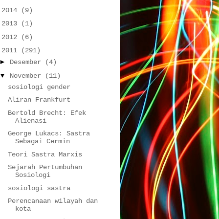
►
2014
(9)
►
2013
(1)
►
2012
(6)
▼
2011
(291)
►
Desember
(4)
▼
November
(11)
sosiologi gender
Aliran Frankfurt
Bertold Brecht: Efek
Alienasi
George Lukacs: Sastra
Sebagai Cermin
Teori Sastra Marxis
Sejarah Pertumbuhan
Sosiologi
sosiologi sastra
Perencanaan wilayah dan
kota