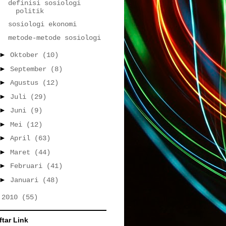
definisi sosiologi
politik
sosiologi ekonomi
metode-metode sosiologi
►
Oktober
(10)
►
September
(8)
►
Agustus
(12)
►
Juli
(29)
►
Juni
(9)
►
Mei
(12)
►
April
(63)
►
Maret
(44)
►
Februari
(41)
►
Januari
(48)
►
2010
(55)
ftar Link