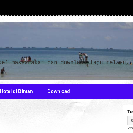
n
kel masyarakat dan download lagu melayu,
Hotel di Bintan
Download
Tr
Po