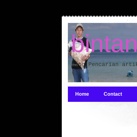
binta
blog Pencarian arti
Home
Contact