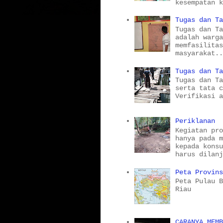
kesempatan 
Tugas dan T
Tugas dan T
adalah warg
memfasilita
masyarakat.
Tugas dan T
Tugas dan T
serta tata 
Verifikasi 
Periklanan
Kegiatan pr
hanya pada 
kepada kons
harus dilan
Peta Provin
Peta Pulau 
Riau
CARANYA MEM