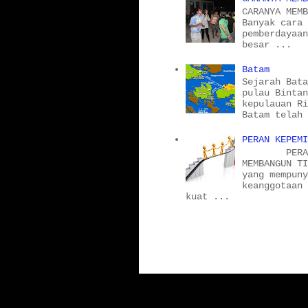
CARANYA MEM
Banyak cara
pemberdayaa
besar ...
Batam
Sejarah Bat
pulau Binta
kepulauan R
Batam telah
PERAN KEPEM
PERAN KE
MEMBANGUN T
yang mempun
keanggotaan
kuat ...