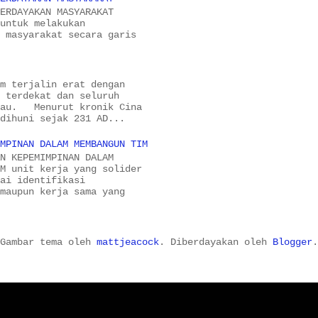
BERDAYAKAN MASYARAKAT
 untuk melakukan
n masyarakat secara garis
am terjalin erat dengan
n terdekat dan seluruh
iau. Menurut kronik Cina
 dihuni sejak 231 AD...
IMPINAN DALAM MEMBANGUN TIM
PEMIMPINAN DALAM
IM unit kerja yang solider
yai identifikasi
 maupun kerja sama yang
Gambar tema oleh
mattjeacock
. Diberdayakan oleh
Blogger
.