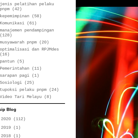
jenis pelatihan pelaku
pnpm
(42)
kepemimpinan
(58)
Komunikasi
(61)
manajemen pendampingan
(128)
musyawarah pnpm
(20)
optimalisasi dan RPJMdes
(16)
pantun
(5)
Pemerintahan
(11)
sarapan pagi
(1)
Sosiologi
(25)
tupoksi pelaku pnpm
(24)
Video Tari Melayu
(8)
sip Blog
►
2020
(112)
►
2019
(1)
►
2018
(1)