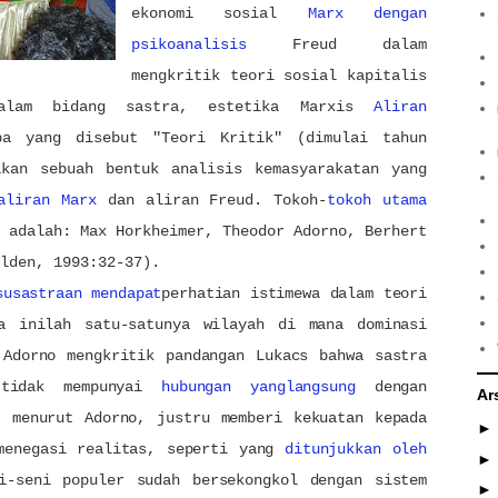
ekonomi sosial
Marx dengan
psikoanalisis
Freud dalam
mengkritik teori sosial kapitalis
Dalam bidang sastra, estetika Marxis
Aliran
pa yang disebut "Teori Kritik" (dimulai tahun
akan sebuah bentuk analisis kemasyarakatan yang
aliran Marx
dan aliran Freud. Tokoh-
tokoh utama
 adalah: Max Horkheimer, Theodor Adorno, Berhert
lden, 1993:32-37).
susastraan mendapat
perhatian istimewa dalam teori
na inilah satu-satunya wilayah di mana dominasi
 Adorno mengkritik pandangan Lukacs bahwa sastra
 tidak mempunyai
hubungan yanglangsung
dengan
Ar
, menurut Adorno, justru member
i
kekuatan kepada
menegasi realitas, seperti yang
ditunjukkan oleh
i-seni populer sudah bersekongkol dengan sistem