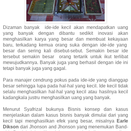
Dizaman banyak ide-ide kecil akan mendapatkan uang
yang banyak dengan dibantu sedikit inovasi akan
menghasilkan karya yang besar dan membuat kekayaan
baru, terkadang kemua orang suka dengan ide-ide yang
besar dan sering kali disebut-sebut. Semakin besar ide
tersebut semakin besar orang tertarik untuk ikut terlibat
mewujudkannya. Banyak juga yang berhasil dengan ide ini
tetapi banyak juga yang gagal.
Para manajer cendrung pokus pada ide-ide yang dianggap
besar sehingga lupa pada hal-hal yang kecil. Ide kecil tidak
selalu menghasilkan hal-hal yang kecil atau hasilnya kecil
kadangkala justru menghasilkan uang yang banyak.
Menurut Syafrizal bukunya Bisnis konsep dan kasus
menjelaskan dalam kasus bisnis banyak dimulai dari yang
kecil tapi menghasilkan efek yang besar, misalnya
Earle
Dikson
dari Jhonson and Jhonson yang menemukan Band-