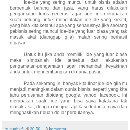
Ide-ide yang sering muncul untuk bisnis adalah
berbentuk barang dan jasa, yang harus dilakukan
pengamatan terus-menerus agar ade ini merupakan
suatu peluang untuk menciptakan ide-ide yang kreatif,
yang bisa kita ketahui apa yang seharusnya jika seorang
pebisnis sering muncul ide-ide yang luar biasa yang tak
masuk akal (dianggap gila) malah sering berhasil
dipasar.
Untuk itu jika anda memiliki ide yang luar biasa
maka simpanlah ide tersebut dan lakukanlah
pengamatan-pengamatan agar menambah keyakinan
anda untuk mengembangkan di dunia pasar.
Pada sekarang ini banyak kita lihat ide-ide gila itu
menjadi meningkat dalam dunia bisnis, seperti yang kita
tahu perusahan dibidang google, yahoo, facebook. Ini
merupakan suatu ide yang bisa saya katakana tak
masuk akal, dengan menjual aplikasi di dunia maya dan
menghasilkan ribuan dollar perbulannya.
zultuahkifli
di
20.50
3 komentar: