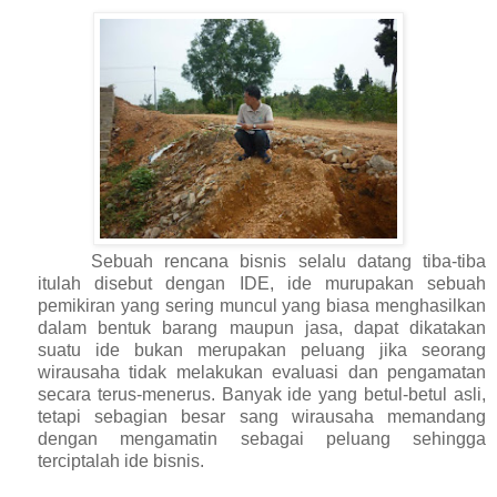
Sebuah rencana bisnis selalu datang tiba-tiba
itulah disebut dengan IDE, ide murupakan sebuah
pemikiran yang sering muncul yang biasa menghasilkan
dalam bentuk barang maupun jasa, dapat dikatakan
suatu ide bukan merupakan peluang jika seorang
wirausaha tidak melakukan evaluasi dan pengamatan
secara terus-menerus. Banyak ide yang betul-betul asli,
tetapi sebagian besar sang wirausaha memandang
dengan mengamatin sebagai peluang sehingga
terciptalah ide bisnis.