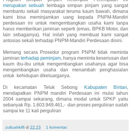
merupakan sebuah
lembaga simpan pinjam yang sangat
membantu sekali masyarakat teruma kaum bawah, dimana
kami bisa meminjamkan uang kepada PNPM-Mandiri
perdesaan ini untuk mengembangkan usaha kami tanpa
harus memberikan jaminan seperti (emas, BPKB Motor, dan
lain sebagainya). Hal inilah yang membuat kami sangat
antosias sekali terhadap PNPM-Mandiri Perdesaan disini.
Memang secara Prosedur program PNPM tidak meminta
jaminan
terhadap peminjam
, hanya meminta keseriusan dari
kaum ibu-ibu untuk mengembangkan usahanya agar bisa
mengembangkan usaha dan menambah penghasialan
untuk kehidupan dikeluarganya.
Di kecamatan Teluk Sebong
Kabupaten Bintan
,
mendapatkan PNPM mandiri Perdesaan ini mulai tahun
2004 sampai sekarang, dimana modal untuk SPKP yaitu
sebanyak Rp. 1.603.949.461,- dan proses perguliiran sudah
sampai ke 11 kali perguliran
zultuahkifli
di
22.23
1 komentar: