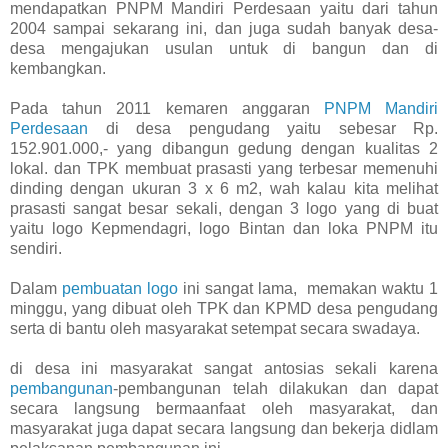
mendapatkan PNPM Mandiri Perdesaan yaitu dari tahun
2004 sampai sekarang ini, dan juga sudah banyak desa-
desa mengajukan usulan untuk di bangun dan di
kembangkan.
Pada tahun 2011 kemaren anggaran
PNPM Mandiri
Perdesaan
di desa pengudang yaitu sebesar Rp.
152.901.000,- yang dibangun gedung dengan kualitas 2
lokal. dan TPK membuat prasasti yang terbesar memenuhi
dinding dengan ukuran 3 x 6 m2, wah kalau kita melihat
prasasti sangat besar sekali, dengan 3 logo yang di buat
yaitu logo Kepmendagri, logo Bintan dan loka PNPM itu
sendiri.
Dalam
pembuatan logo
ini sangat lama, memakan waktu 1
minggu, yang dibuat oleh TPK dan KPMD desa pengudang
serta di bantu oleh masyarakat setempat secara swadaya.
di desa ini masyarakat sangat antosias sekali karena
pembangunan
-pembangunan telah dilakukan dan dapat
secara langsung bermaanfaat oleh masyarakat, dan
masyarakat juga dapat secara langsung dan bekerja didlam