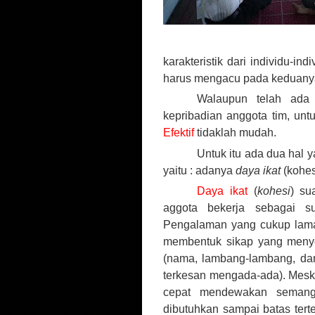
karakteristik dari individu-i
harus mengacu pada keduanya
Walaupun telah ada 
kepribadian anggota tim, unt
Efektif
tidaklah mudah.
Untuk itu ada dua hal 
yaitu : adanya
daya ikat
(kohes
Daya ikat
(
kohesi
) su
aggota bekerja sebagai 
Pengalaman yang cukup lama
membentuk sikap yang meny
(nama, lambang-lambang, da
terkesan mengada-ada). Meski
cepat mendewakan semanga
dibutuhkan sampai batas tert