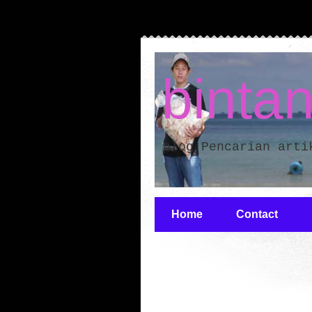
binta
blog Pencarian arti
Home
Contact