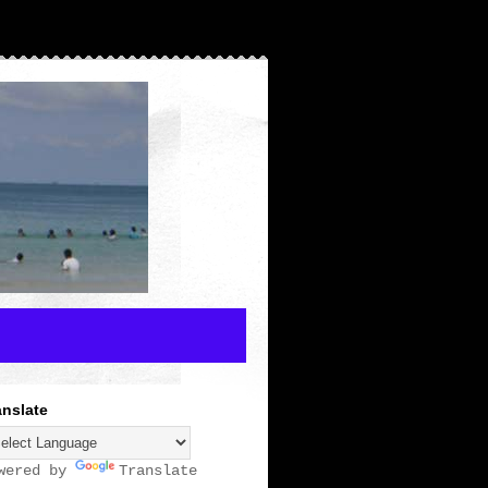
anslate
wered by
Translate