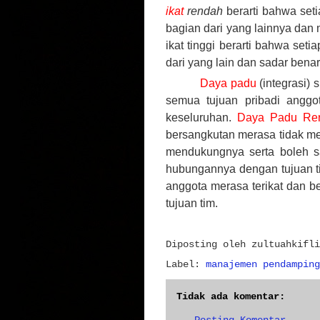
ikat
rendah
berarti bahwa set
bagian dari yang lainnya dan 
ikat tinggi berarti bahwa se
dari yang lain dan sadar benar 
Daya padu
(integrasi)
semua tujuan pribadi anggo
keseluruhan.
Daya Padu Re
bersangkutan merasa tidak mem
mendukungnya serta boleh s
hubungannya dengan tujuan ti
anggota merasa terikat dan 
tujuan tim.
Diposting oleh
zultuahkifli
Label:
manajemen pendamping
Tidak ada komentar: