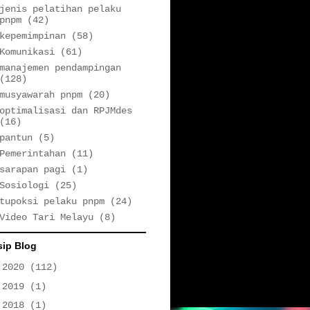
jenis pelatihan pelaku
pnpm
(42)
kepemimpinan
(58)
Komunikasi
(61)
manajemen pendampingan
(128)
musyawarah pnpm
(20)
optimalisasi dan RPJMdes
(16)
pantun
(5)
Pemerintahan
(11)
sarapan pagi
(1)
Sosiologi
(25)
tupoksi pelaku pnpm
(24)
Video Tari Melayu
(8)
sip Blog
►
2020
(112)
►
2019
(1)
►
2018
(1)