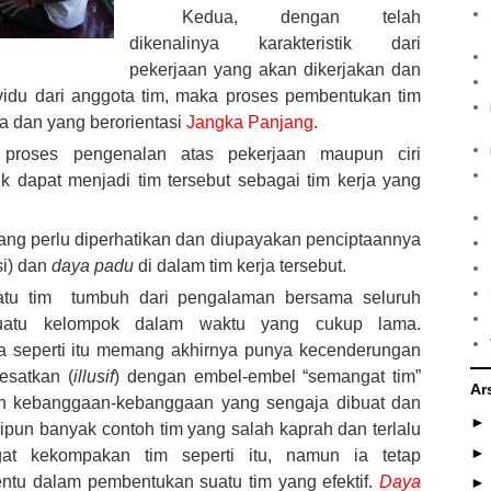
Kedua, dengan telah
dikenalinya karakteristik dari
pekerjaan yang akan dikerjakan dan
ndividu dari anggota tim, maka proses pembentukan tim
 dan yang berorientasi
Jangka Panjang
.
proses pengenalan atas pekerjaan maupun ciri
uk dapat menjadi tim tersebut sebagai tim kerja yang
yang perlu diperhatikan dan diupayakan penciptaannya
i) dan
daya padu
di dalam tim kerja tersebut.
atu tim tumbuh dari pengalaman bersama seluruh
suatu kelompok dalam waktu yang cukup lama.
 seperti itu memang akhirnya punya kecenderungan
esatkan (
illusif
) dengan embel-embel “semangat tim”
Ar
n kebanggaan-kebanggaan yang sengaja dibuat dan
pun banyak contoh tim yang salah kaprah dan terlalu
t kekompakan tim seperti itu, namun ia tetap
entu dalam pembentukan suatu tim yang efektif.
Daya