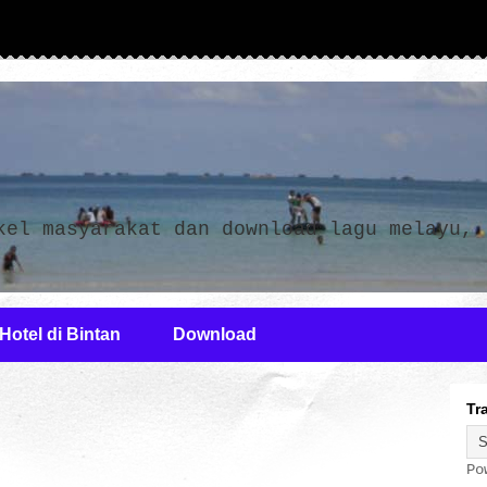
n
kel masyarakat dan download lagu melayu,
Hotel di Bintan
Download
Tr
Po