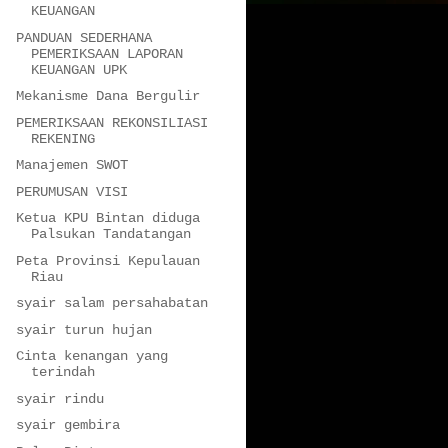
KEUANGAN
PANDUAN SEDERHANA
PEMERIKSAAN LAPORAN
KEUANGAN UPK
Mekanisme Dana Bergulir
PEMERIKSAAN REKONSILIASI
REKENING
Manajemen SWOT
PERUMUSAN VISI
Ketua KPU Bintan diduga
Palsukan Tandatangan
Peta Provinsi Kepulauan
Riau
syair salam persahabatan
syair turun hujan
Cinta kenangan yang
terindah
syair rindu
syair gembira