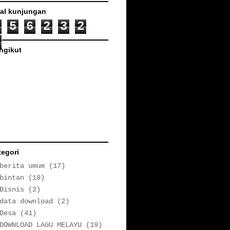
tal kunjungan
5
6
2
3
2
ngikut
tegori
berita umum
(17)
bintan
(18)
Bisnis
(2)
data download
(2)
Desa
(41)
DOWNLOAD LAGU MELAYU
(19)