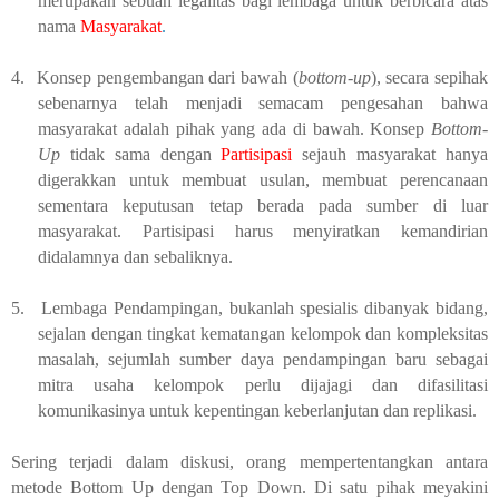
merupakan sebuah legalitas bagi lembaga untuk berbicara atas
nama
Masyarakat
.
4.
Konsep pengembangan dari bawah (
bottom-up
), secara sepihak
sebenarnya telah menjadi semacam pengesahan bahwa
masyarakat adalah pihak yang ada di bawah. Konsep
Bottom-
Up
tidak sama dengan
Partisipasi
sejauh masyarakat hanya
digerakkan untuk membuat usulan, membuat perencanaan
sementara keputusan tetap berada pada sumber di luar
masyarakat. Partisipasi harus menyiratkan kemandirian
didalamnya dan sebaliknya.
5.
Lembaga Pendampingan, bukanlah spesialis dibanyak bidang,
sejalan dengan tingkat kematangan kelompok dan kompleksitas
masalah, sejumlah sumber daya pendampingan baru sebagai
mitra usaha kelompok perlu dijajagi dan difasilitasi
komunikasinya untuk kepentingan keberlanjutan dan replikasi.
Sering terjadi dalam diskusi, orang mempertentangkan antara
metode Bottom Up dengan Top Down. Di satu pihak meyakini