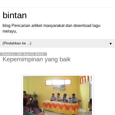
bintan
blog Pencarian artikel masyarakat dan download lagu
melayu,
▼
Sabtu, 30 April 2011
Kepemimpinan yang baik