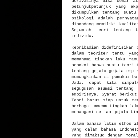
derivasinya bisa benar a
petunjukpetunjuk yang ek
dikumpulkan tentang suatu
psikologi adalah pernyat
dipandang memiliki kualita
Sejumlah teori tentang t
individu.
Kepribadian didefinisikan 
dalam teoriter tentu yan
memahami tingkah laku man
sepakat bahwa suatu teori 
tentang gejala-gejala empi
memungkinkan si pemakai be
Jadi, dapat kita simpul
segugusan asumsi tentang 
empirisnya. Syarat berikut
Teori harus siap untuk me
berbagai macam tingkah lak
menangani setiap gejala tin
Dalam bahasa latin ethos i
yang dalam bahasa Indones
Yang dimaksud dengan mora