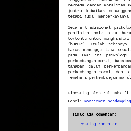
berbeda dengan moralitas k
justru kebaikan sesunggu
tetapi juga memperkayanya.
Secara tradisional psikolo
penilaian baik atau buru
tertentu untuk menghindari
‘buruk’. Itulah sebabnya 
harus menunggu lama sebel
pada saat ini psikologi 
perkembangan moral, bagaima
tahapan dalam perkembang
perkembangan moral, dan la
memahami perkembangan moral
Diposting oleh
zultuahkifli
Label:
manajemen pendamping
Tidak ada komentar:
Posting Komentar