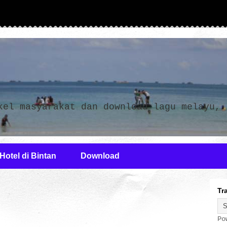
n
kel masyarakat dan download lagu melayu,
Hotel di Bintan
Download
Tr
Po