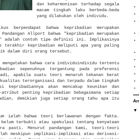
dan keharmonisan terhadap segala
macam tingkah laku berbeda-beda
yang dilakukan oleh individu.
ikus berpendapat bahwa kepribadian merupakan
 Pandangan Allport bahwa "kepribadian merupakan
" adalah contoh tipe definisi ini. Implikasinya
s terakhir kepribadian meliputi apa yang paling
ik dalam diri orang tersebut.
 mengatakan bahwa cara individuindividu tertentu
ibadian sepenuhnya tergantung pada preferensi
Jadi, apabila suatu teori menaruh tekanan berat
kualitas terorganisasi dan terpadu dalam tingkah
si kepribadiannya akan mencakup keunikan dan
-atribut penting kepribadian Sebagaimana setiap
adian, demikian juga setiap orang tahu apa itu
Ar
um ialah bahwa teori berlawanan dengan fakta.
 belum terbukti atau spekulasi tentang kenyataan
ra pasti. Menurut pandangan kami, teori-teori
lah meskipun implikasi-implikasi atau derivasi-