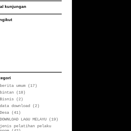
tal kunjungan
ngikut
tegori
berita umum
(17)
bintan
(18)
Bisnis
(2)
data download
(2)
Desa
(41)
DOWNLOAD LAGU MELAYU
(19)
jenis pelatihan pelaku
pnpm
(42)