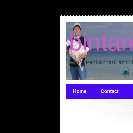
binta
blog Pencarian arti
Home
Contact