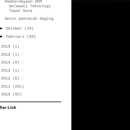
Pemberdayaan UKM
melewati Teknologi
Tepat Guna
mesin pencacah daging
►
Oktober
(19)
►
Februari
(39)
►
2019
(1)
►
2018
(1)
►
2014
(9)
►
2013
(1)
►
2012
(6)
►
2011
(291)
►
2010
(55)
ftar Link