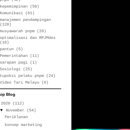
kepemimpinan
(58)
Komunikasi
(61)
manajemen pendampingan
(128)
musyawarah pnpm
(20)
optimalisasi dan RPJMdes
(16)
pantun
(5)
Pemerintahan
(11)
sarapan pagi
(1)
Sosiologi
(25)
tupoksi pelaku pnpm
(24)
Video Tari Melayu
(8)
sip Blog
▼
2020
(112)
▼
November
(54)
Periklanan
konsep marketing