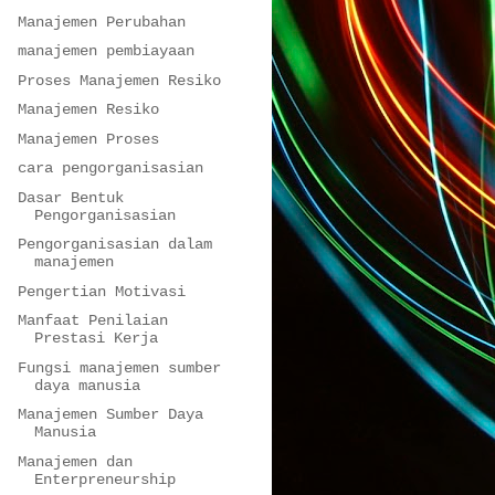
Manajemen Perubahan
manajemen pembiayaan
Proses Manajemen Resiko
Manajemen Resiko
Manajemen Proses
cara pengorganisasian
Dasar Bentuk
Pengorganisasian
Pengorganisasian dalam
manajemen
Pengertian Motivasi
Manfaat Penilaian
Prestasi Kerja
Fungsi manajemen sumber
daya manusia
Manajemen Sumber Daya
Manusia
Manajemen dan
Enterpreneurship