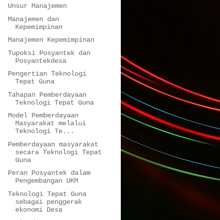
Unsur Manajemen
Manajemen dan
Kepemimpinan
Manajemen Kepemimpinan
Tupoksi Posyantek dan
Posyantekdesa
Pengertian Teknologi
Tepat Guna
Tahapan Pemberdayaan
Teknologi Tepat Guna
Model Pemberdayaan
Masyarakat melalui
Teknologi Te...
Pemberdayaan masyarakat
secara Teknologi Tepat
Guna
Peran Posyantek dalam
Pengembangan UKM
Teknologi Tepat Guna
sebagai penggerak
ekonomi Desa