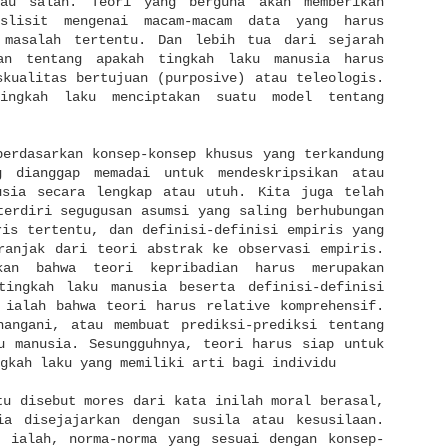
tau salah. Teori yang berguna akan memberikan
pslisit mengenai macam-macam data yang harus
 masalah tertentu. Dan lebih tua dari sejarah
aan tentang apakah tingkah laku manusia harus
skualitas bertujuan (purposive) atau teleologis.
ingkah laku menciptakan suatu model tentang
berdasarkan konsep-konsep khusus yang terkandung
g dianggap memadai untuk mendeskripsikan atau
usia secara lengkap atau utuh. Kita juga telah
terdiri segugusan asumsi yang saling berhubungan
ris tertentu, dan definisi-definisi empiris yang
ranjak dari teori abstrak ke observasi empiris.
kan bahwa teori kepribadian harus merupakan
tingkah laku manusia beserta definisi-definisi
 ialah bahwa teori harus relative komprehensif.
nangani, atau membuat prediksi-prediksi tentang
u manusia. Sesungguhnya, teori harus siap untuk
gkah laku yang memiliki arti bagi individu
tu disebut mores dari kata inilah moral berasal,
ia disejajarkan dengan susila atau kesusilaan.
l ialah, norma-norma yang sesuai dengan konsep-