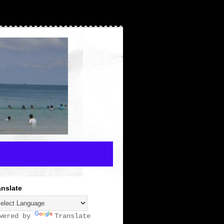
anslate
wered by
Translate