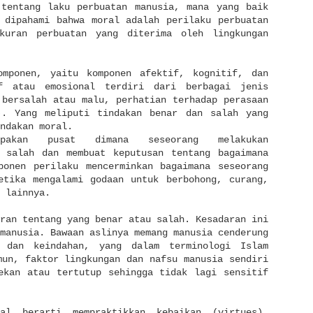
 tentang laku perbuatan manusia, mana yang baik
 dipahami bahwa moral adalah perilaku perbuatan
kuran perbuatan yang diterima oleh lingkungan
omponen, yaitu komponen afektif, kognitif, dan
if atau emosional terdiri dari berbagai jenis
 bersalah atau malu, perhatian terhadap perasaan
). Yang meliputi tindakan benar dan salah yang
ndakan moral.
upakan pusat dimana seseorang melakukan
n salah dan membuat keputusan tentang bagaimana
ponen perilaku mencerminkan bagaimana seseorang
etika mengalami godaan untuk berbohong, curang,
 lainnya.
ran tentang yang benar atau salah. Kesadaran ini
manusia. Bawaan aslinya memang manusia cenderung
, dan keindahan, yang dalam terminologi Islam
mun, faktor lingkungan dan nafsu manusia sendiri
ekan atau tertutup sehingga tidak lagi sensitif
ral berarti mempraktikkan kebaikan (virtues).