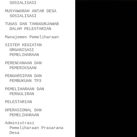
SOSIALISASI
MUSYAWARAH ANTAR DESA
SOSIALISASI
TUGAS DAN TANGGUNJAWAB
DALAM PELESTARIAN
Manajemen Pemeliharaan
SISTEM KEGIATAN
ORGANISASI
PEMELIHARAAN
PERENCANAAN DAN
PEMERIKSAAN
PENGARSIPAN DAN
PEMBUKUAN TP3
PEMELIHARAAN DAN
PERGULIRAN
PELESTARIAN
OPERASIONAL DAN
PEMELIHARAAN
Administrasi
Pemeliharaan Prasarana
Desa