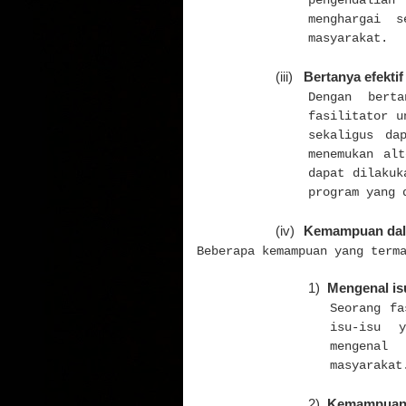
pengendalian
menghargai s
masyarakat.
(iii)
Bertanya efektif
Dengan bert
fasilitator u
sekaligus da
menemukan al
dapat dilakuk
program yang 
(iv)
Kemampuan dal
Beberapa kemampuan yang term
1)
Mengenal isu
Seorang fa
isu-isu y
mengenal
masyarakat
2)
Kemampuan i