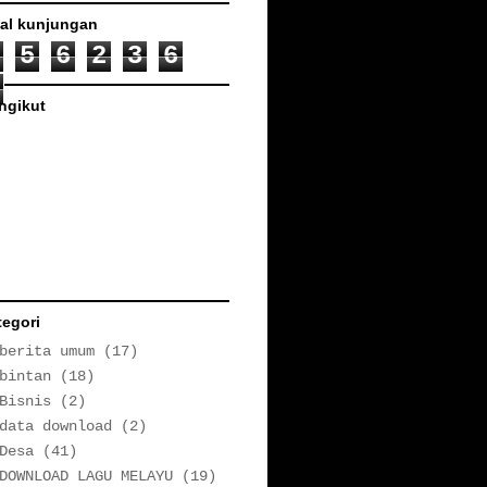
tal kunjungan
5
6
2
3
6
ngikut
tegori
berita umum
(17)
bintan
(18)
Bisnis
(2)
data download
(2)
Desa
(41)
DOWNLOAD LAGU MELAYU
(19)