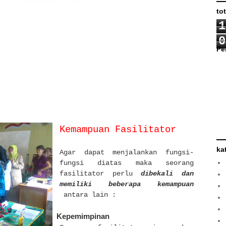
to
1
0
Pe
Kemampuan Fasilitator
ka
Agar dapat menjalankan fungsi-
fungsi diatas maka seorang
fasilitator perlu
dibekali dan
memiliki beberapa kemampuan
antara lain :
(a)
Kepemimpinan