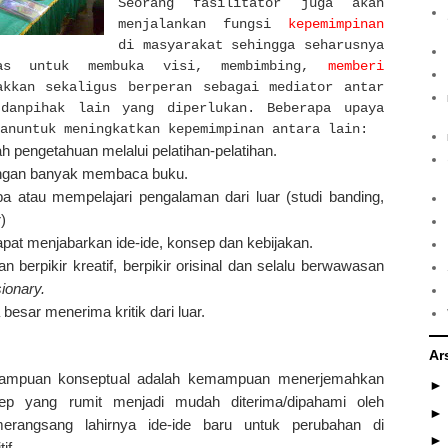
Seorang fasilitator juga akan
menjalankan fungsi
kepemimpinan
di masyarakat sehingga seharusnya
tas untuk membuka visi, membimbing,
memberi
akkan sekaligus berperan sebagai mediator antar
 danpihak lain yang diperlukan. Beberapa upaya
anuntuk meningkatkan kepemimpinan antara lain:
pengetahuan melalui pelatihan-pelatihan.
dengan banyak membaca buku.
 atau mempelajari pengalaman dari luar (studi banding,
)
pat menjabarkan ide-ide, konsep dan kebijakan.
an berpikir kreatif, berpikir orisinal dan selalu berwawasan
sionary.
besar menerima kritik dari luar.
Ar
ampuan konseptual adalah kemampuan menerjemahkan
ep yang rumit menjadi mudah diterima/dipahami oleh
erangsang lahirnya ide-ide baru untuk perubahan di