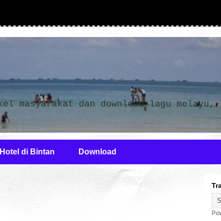
n
kel masyarakat dan download lagu melayu,
Hotel di Bintan
Download
Tr
Po