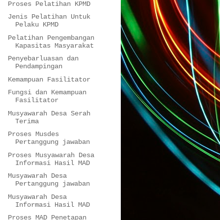
Proses Pelatihan KPMD
Jenis Pelatihan Untuk
Pelaku KPMD
Pelatihan Pengembangan
Kapasitas Masyarakat
Penyebarluasan dan
Pendampingan
Kemampuan Fasilitator
Fungsi dan Kemampuan
Fasilitator
Musyawarah Desa Serah
Terima
Proses Musdes
Pertanggung jawaban
Proses Musyawarah Desa
Informasi Hasil MAD
Musyawarah Desa
Pertanggung jawaban
Musyawarah Desa
Informasi Hasil MAD
Proses MAD Penetapan