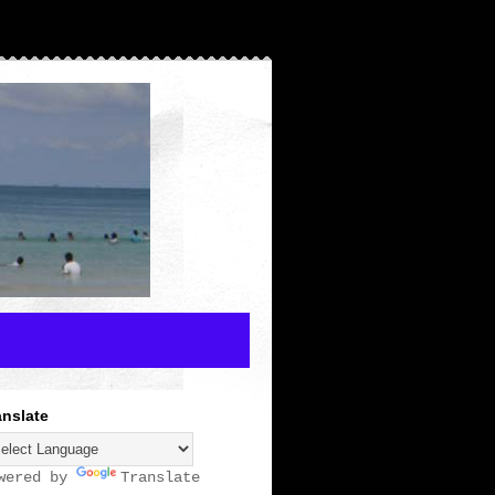
anslate
wered by
Translate