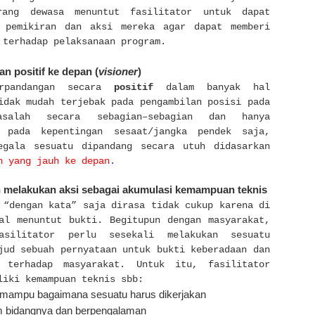
rang dewasa menuntut fasilitator untuk dapat
n pemikiran dan aksi mereka agar dapat memberi
 terhadap pelaksanaan program.
n positif ke depan (
visioner
)
erpandangan secara
positif
dalam banyak hal
idak mudah terjebak pada pengambilan posisi pada
asalah secara sebagian–sebagian dan hanya
n pada kepentingan sesaat/jangka pendek saja,
gala sesuatu dipandang secara utuh didasarkan
n yang jauh ke depan
.
melakukan aksi sebagai akumulasi kemampuan teknis
 “dengan kata” saja dirasa tidak cukup karena di
l menuntut bukti. Begitupun dengan masyarakat,
asilitator perlu sesekali melakukan sesuatu
jud sebuah pernyataan untuk bukti keberadaan dan
n terhadap masyarakat. Untuk itu, fasilitator
liki kemampuan teknis sbb:
 mampu bagaimana sesuatu harus dikerjakan
am bidangnya dan berpengalaman