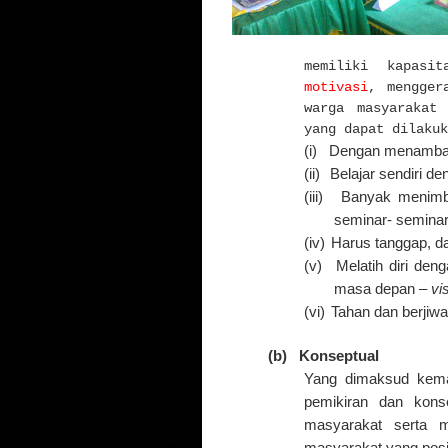
memiliki kapasi
motivasi
, mengger
warga masyarakat
yang dapat dilakuk
(i)
Dengan menambah 
(ii)
Belajar sendiri 
(iii)
Banyak menimba
seminar- seminar
(iv)
Harus tanggap, da
(v)
Melatih diri deng
masa depan –
vi
(vi)
Tahan dan berjiwa 
(b)
Konseptual
Yang dimaksud kem
pemikiran dan kons
masyarakat serta m