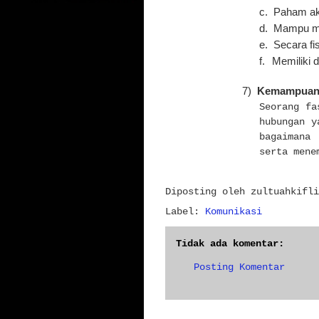
c.
Paham ak
d.
Mampu me
e.
Secara fi
f.
Memiliki 
7)
Kemampuan 
Seorang fa
hubungan y
bagaimana
serta mene
Diposting oleh
zultuahkifli
Label:
Komunikasi
Tidak ada komentar:
Posting Komentar