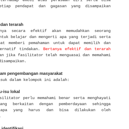
 terhadap emosi atau perasaan diri serta bisa
etiap pendapat dan gagasan yang disampaikan
 dan terarah
anya secara efektif akan memudahkan seorang
ntuk belajar dan mengerti apa yang terjadi serta
pat memberi pemahaman untuk dapat memilih dan
ternatif tindakan.
Bertanya efektif dan terarah
an jika fasilitator telah menguasai dan memahami
disampaikan.
am pengembangan masyarakat
asuk dalam kelompok ini adalah:
-isu lokal
silitator perlu memahami benar serta menghayati
ang berkaitan dengan pemberdayaan sehingga
 apa yang harus dan bisa dilakukan oleh
.
dentifikasi