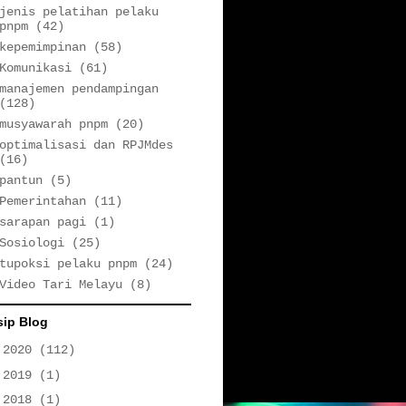
jenis pelatihan pelaku
pnpm
(42)
kepemimpinan
(58)
Komunikasi
(61)
manajemen pendampingan
(128)
musyawarah pnpm
(20)
optimalisasi dan RPJMdes
(16)
pantun
(5)
Pemerintahan
(11)
sarapan pagi
(1)
Sosiologi
(25)
tupoksi pelaku pnpm
(24)
Video Tari Melayu
(8)
sip Blog
►
2020
(112)
►
2019
(1)
►
2018
(1)