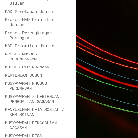
Usulan
MAD Penetapan Usulan
Proses MAD Prioritas
Usulan
Proses Perengkingan
Peringkat
MAD Prioritas Usulan
PROSES MUSDES
PERENCANAAN
MUSDES PERENCANAAN
PERTEMUAN DUSUN
MUSYAWARAH KHUSUS
PEREMPUAN
MUSYAWARAH / PERTEMUAN
PENGGALIAN GAGASAN
PENYUSUNAN PETA SOSIAL /
KEMISKINAN
MUSYAWARAH PENGGALIAN
GAGASAN
MUSYAWARAH DESA