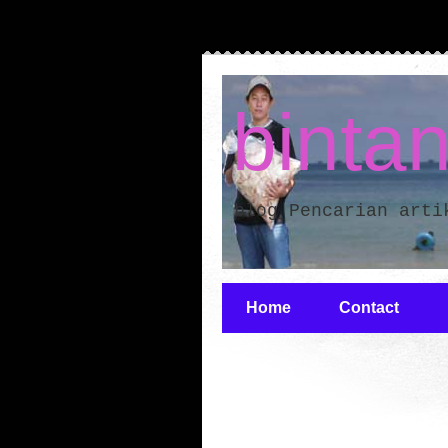
binta
blog Pencarian arti
Home
Contact