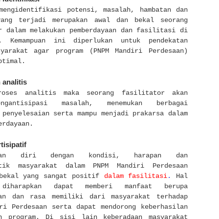
mengidentifikasi potensi, masalah, hambatan dan
yang terjadi merupakan awal dan bekal seorang
r dalam melakukan pemberdayaan dan fasilitasi di
t. Kemampuan ini diperlukan untuk pendekatan
syarakat agar program (PNPM Mandiri Perdesaan)
ptimal.
nalitis
roses analitis maka seorang fasilitator akan
ngantisipasi masalah, menemukan berbagai
 penyelesaian serta mampu menjadi prakarsa dalam
erdayaan.
tisipatif
ikan diri dengan kondisi, harapan dan
stik masyarakat dalam PNPM Mandiri Perdesaan
 bekal yang sangat positif
dalam fasilitasi
.
Hal
 diharapkan dapat memberi manfaat berupa
tan dan rasa memiliki dari masyarakat terhadap
ri Perdesaan serta dapat mendorong keberhasilan
an program. Di sisi lain keberadaan masyarakat