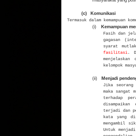
masyarakat yang posit
(c)
Komunikasi
Termasuk dalam kemampuan kom
(i)
Kemampuan meny
Fasih dan jel
gagasan (int
syarat mutla
fasilitasi
. D
menjelaskan 
kelompok masy
(ii)
Menjadi pendeng
Jika seorang
maka sangat m
terhadap pe
disampaikan 
terjadi dan p
kata yang di
mengambil si
Untuk menjadi