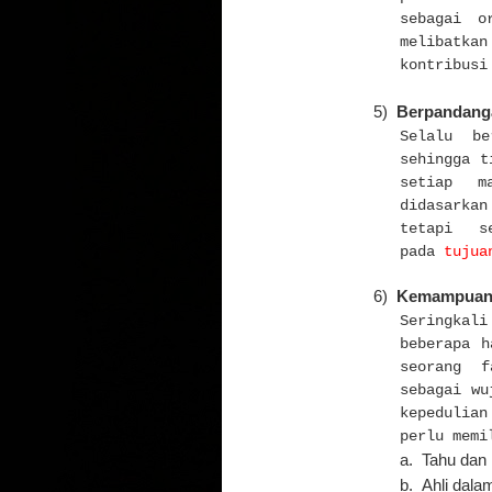
sebagai o
melibatka
kontribusi
5)
Berpandanga
Selalu b
sehingga t
setiap m
didasarka
tetapi se
pada
tujua
6)
Kemampuan 
Seringkali
beberapa
ha
seorang f
sebagai wu
kepedulia
perlu memi
a.
Tahu dan
b.
Ahli dal