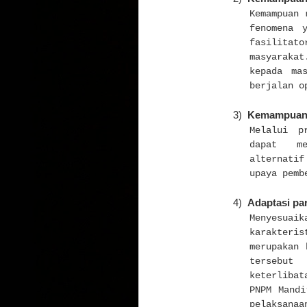
Kemampuan 
fenomena 
fasilitato
masyaraka
kepada ma
berjalan o
3)
Kemampuan a
Melalui p
dapat me
alternatif
upaya pemb
4)
Adaptasi par
Menyesua
karakteri
merupakan
tersebut
keterliba
PNPM Mandi
pelaksana