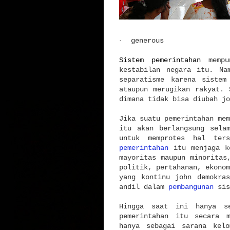
·
generous
Sistem pemerintahan
mempun
kestabilan negara itu. Na
separatisme karena siste
ataupun merugikan rakyat. 
dimana tidak bisa diubah j
Jika suatu pemerintahan me
itu akan berlangsung sela
untuk memprotes hal ter
pemerintahan
itu menjaga ke
mayoritas maupun minoritas
politik, pertahanan, ekonom
yang kontinu john demokra
andil dalam
pembangunan
sis
Hingga saat ini hanya se
pemerintahan itu secara 
hanya sebagai sarana kelo