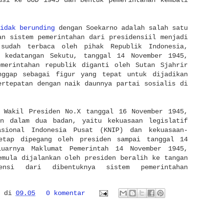
si ke UUD 1945 dan bentuk pemerintahan kembali
idak berunding
dengan Soekarno adalah salah satu
an sistem pemerintahan dari presidensiil menjadi
 sudah terbaca oleh pihak Republik Indonesia,
 kedatangan Sekutu, tanggal 14 November 1945,
emerintahan republik diganti oleh Sutan Sjahrir
nggap sebagai figur yang tepat untuk dijadikan
ertepatan dengan naik daunnya partai sosialis di
t Wakil Presiden No.X tanggal 16 November 1945,
an dalam dua badan, yaitu kekuasaan legislatif
asional Indonesia Pusat (KNIP) dan kekuasaan-
tap dipegang oleh presiden sampai tanggal 14
luarnya Maklumat Pemerintah 14 November 1945,
emula dijalankan oleh presiden beralih ke tangan
ensi dari dibentuknya sistem pemerintahan
di
09.05
0 komentar