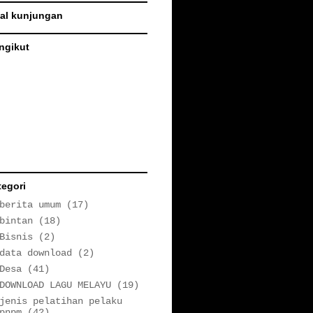
tal kunjungan
ngikut
tegori
berita umum
(17)
bintan
(18)
Bisnis
(2)
data download
(2)
Desa
(41)
DOWNLOAD LAGU MELAYU
(19)
jenis pelatihan pelaku
pnpm
(42)