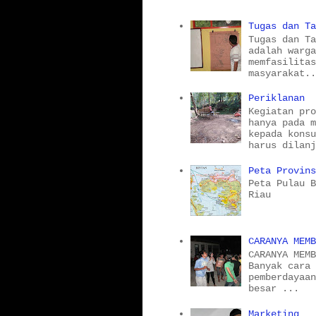
Tugas dan T
Tugas dan T
adalah warg
memfasilita
masyarakat.
Periklanan
Kegiatan pr
hanya pada 
kepada kons
harus dilan
Peta Provin
Peta Pulau 
Riau
CARANYA MEM
CARANYA MEM
Banyak cara
pemberdayaa
besar ...
Marketing