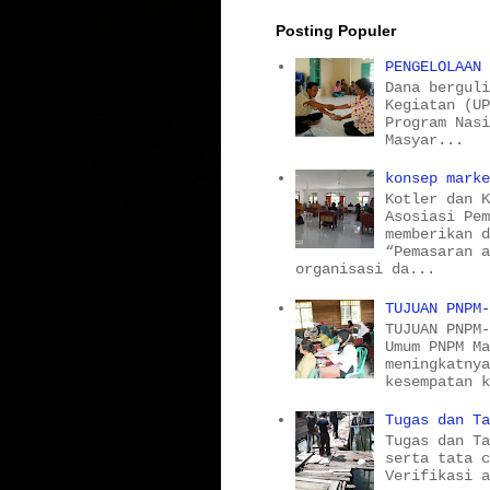
Posting Populer
PENGELOLAAN
Dana bergul
Kegiatan (U
Program Nas
Masyar...
konsep mark
Kotler dan 
Asosiasi Pe
memberikan 
“Pemasaran 
organisasi da...
TUJUAN PNPM
TUJUAN PNPM
Umum PNPM M
meningkatny
kesempatan 
Tugas dan T
Tugas dan T
serta tata 
Verifikasi 