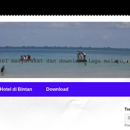
n
kel masyarakat dan download lagu melayu,
Hotel di Bintan
Download
Tr
Po