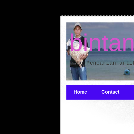
binta
blog Pencarian arti
Home
Contact