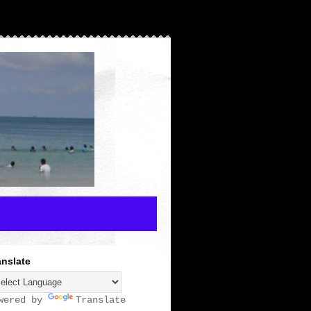
anslate
wered by
Translate