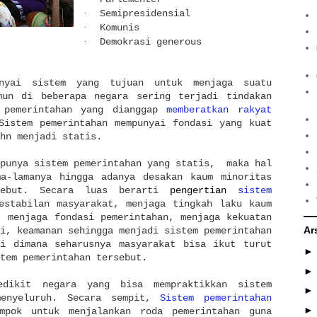
·
Semipresidensial
·
Komunis
·
Demokrasi generous
yai sistem yang tujuan untuk menjaga suatu
mun di beberapa negara sering terjadi tindakan
m pemerintahan yang dianggap
memberatkan rakyat
Sistem pemerintahan mempunyai fondasi yang kuat
ohn menjadi statis.
mpunya sistem pemerintahan yang statis, maka hal
ma-lamanya hingga adanya desakan kaum minoritas
sebut. Secara luas berarti
pengertian
sistem
stabilan masyarakat, menjaga tingkah laku kaum
, menjaga fondasi pemerintahan, menjaga kekuatan
Ar
i, keamanan sehingga menjadi sistem pemerintahan
si dimana seharusnya masyarakat bisa ikut turut
tem pemerintahan tersebut.
dikit negara yang bisa mempraktikkan sistem
menyeluruh. Secara sempit,
Sistem pemerintahan
mpok untuk menjalankan roda pemerintahan guna