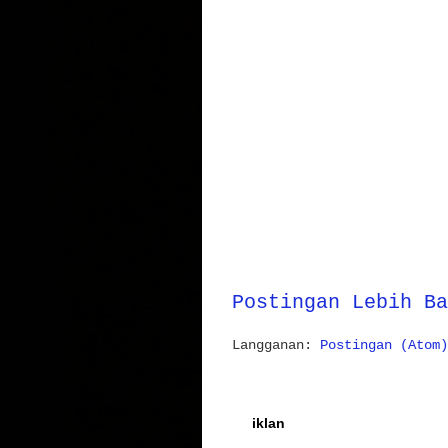
Postingan Lebih Ba
Langganan:
Postingan (Atom)
iklan