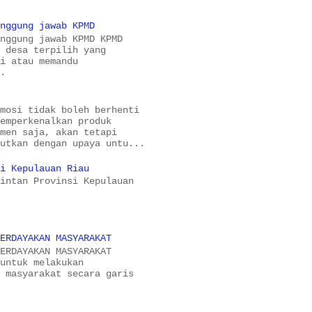
anggung jawab KPMD
anggung jawab KPMD KPMD
a desa terpilih yang
si atau memandu
..
omosi tidak boleh berhenti
memperkenalkan produk
umen saja, akan tetapi
jutkan dengan upaya untu...
si Kepulauan Riau
Bintan Provinsi Kepulauan
BERDAYAKAN MASYARAKAT
BERDAYAKAN MASYARAKAT
 untuk melakukan
n masyarakat secara garis