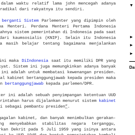
 dalam waktu relatif lama john mencegah adanya
radikal dari rakyatnya itu sendiri.
h
berganti Sistem
Parlementer yang dipimpin oleh
na Menteri. Perdana Menteri Pertama Indonesia
ahnya sistem pemerintahan di Indonesia pada saat
dari kaumsosialis (KNIP). Selain itu Indonesia
a masih belajar tentang bagaimana menjalankan
 ini maka
DiIndonesia
saat itu memiliki DPR yang
kyat. Sistem ini juga memungkinkan adanya banyak
Da
 ini adalah untuk membatasi kewenangan presiden.
al kabinet bertanggungjawab kepada presiden maka
en
bertanggungjawab
kepada parlemen/DPR.
ter ini adalah sebuah penyimpangan ketentuan UUD
erintahan harus dijalankan menurut sistem
kabinet
i sebagai pembantu presiden
”
.
gagalan kabinet, dan banyak menimbulkan gerakan-
ng menyebabkan stabilitas negara terganggu,
rkan Dekrit pada 5 Juli 1959 yang isinya antara