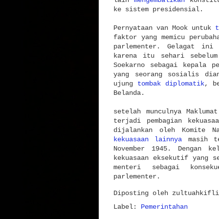
lain
mengembalikan
konstitu
ke sistem presidensial.
Pernyataan van Mook untuk
t
faktor yang memicu perubah
parlementer. Gelagat ini
karena itu sehari sebelum
Soekarno sebagai kepala p
yang seorang sosialis dia
ujung
tombak diplomatik
, b
Belanda.
setelah munculnya Makluma
terjadi pembagian kekuasa
dijalankan oleh Komite N
kekuasaan lainnya
masih te
November 1945. Dengan ke
kekuasaan eksekutif yang s
menteri sebagai konseku
parlementer.
Diposting oleh
zultuahkifli
Label:
Pemerintahan