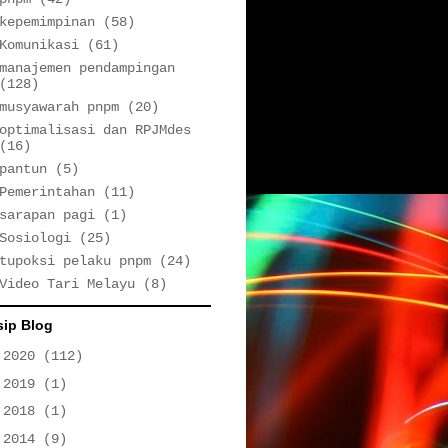
kepemimpinan
(58)
Komunikasi
(61)
manajemen pendampingan
(128)
musyawarah pnpm
(20)
optimalisasi dan RPJMdes
(16)
pantun
(5)
Pemerintahan
(11)
sarapan pagi
(1)
Sosiologi
(25)
tupoksi pelaku pnpm
(24)
Video Tari Melayu
(8)
sip Blog
►
2020
(112)
►
2019
(1)
►
2018
(1)
►
2014
(9)