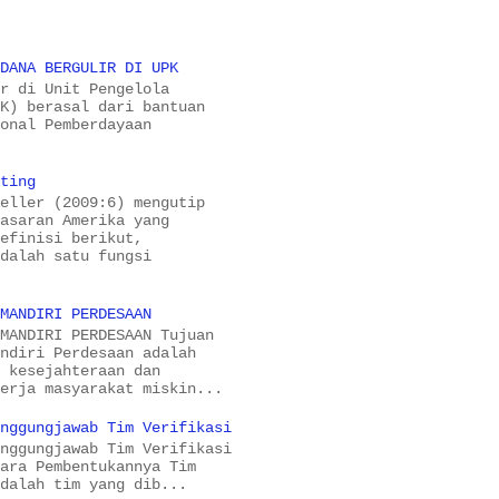
 DANA BERGULIR DI UPK
ir di Unit Pengelola
PK) berasal dari bantuan
ional Pemberdayaan
eting
Keller (2009:6) mengutip
masaran Amerika yang
definisi berikut,
adalah satu fungsi
-MANDIRI PERDESAAN
-MANDIRI PERDESAAN Tujuan
andiri Perdesaan adalah
a kesejahteraan dan
kerja masyarakat miskin...
anggungjawab Tim Verifikasi
anggungjawab Tim Verifikasi
cara Pembentukannya Tim
adalah tim yang dib...