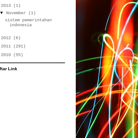
▼
2013
(1)
▼
November
(1)
sistem pemerintahan
indonesia
►
2012
(6)
►
2011
(291)
►
2010
(55)
ftar Link