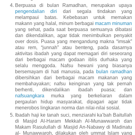
Berpuasa di bulan Ramadhan, merupakan upaya
pengendalian diri
dari segala tindakan yang
melampaui batas. Kebebasan untuk memakan
makann yang halal, minum berbagai
macam minuman
yang sehat, pada saat berpuasa semuanya dibatasi
dan dikendalikan, agar tidak menimbulkan penyakit
over dosis. Puasa yang mengandung makna “imsak”
atau rem, “junnah” atau benteng, pada dasarnya
aktivitas ibadah yang dapat memagari diri seseorang
dari berbagai macam godaan iblis durhaka yang
selalu menggoda. Nafsu hewani yang biasanya
bersemayam di hati manusia, pada
bulan ramadhan
dibersihkan dari berbagai macam makanan yang
membahayakan; nafsu keinginan yang tak pernah
berhenti, dikendalikan ibadah puasa; dan
nafsuangkara
murka yang berkeliaran dalam
pergaulan hidup masyarakat, dipagari agar tidak
menerobos lingkaran norma dan nilai-nilai sosial.
Ibadah haji ke tanah suci, menziarahi ka’bah Baitullah
di Masjid Al-Haram Mekkah Al-Munawwaroh dan
Makam Rasulullah di Masjid An-Nabawy di Madinatu
al- Munawwaroh, dilakukan oleh ummat Islam yang