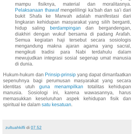
mampu fisiknya, material dan moralitasnya.
Pelaksanaan thawaf
mengelilingi ka’bah dan sa’i dari
bukit Shafa ke Marwah adalah manifestasi dari
lingkaran kehidupan masyarakat yang silih berganti,
hidup saling
berdampingan
dan bergandengan,
diakhiri dengan wukuf bersama di padang Arafah.
Semua kegiatan haji tersebut secara sosiologis
mengandung makna ajaran agama yang sacral,
mengikuti tradisi para Nabi terdahulu dalam
mewujudkan integrasi sosial segenap umat manusia
di dunia.
Hukum-hukum dan
Prinsip-prinsip
yang dapat dimanfaatkan
sepenuhnya bagi perumusan masyarakat yang secara
identitas utuh
guna menampilkan
totalitas kehidupan
manusia. Sosiologi ini, karena wawasannya, harus
memasukkan keseluruhan aspek kehidupan fisik dan
spiritual ke dalam
satu kesatuan
.
zultuahkifli
di
07.52