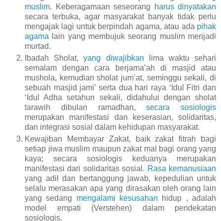
muslim
. Keberagamaan seseorang
harus dinyatakan
secara terbuka, agar masyarakat banyak tidak perlu
mengajak lagi untuk berpindah agama, atau ada
pihak
agama
lain yang membujuk seorang muslim menjadi
murtad.
Ibadah Sholat,
yang diwajibkan
lima waktu sehari
semalam dengan cara berjama’ah di masjid atau
mushola, kemudian sholat jum’at, seminggu sekali, di
sebuah masjid jami’ serta dua hari raya ‘Idul Fitri dan
‘Idul Adha setahun sekali, didahului dengan sholat
tarawih dibulan ramadhan,
secara sosiologis
merupakan manifestasi dan keserasian, solidaritas,
dan integrasi sosial dalam kehidupan masyarakat.
Kewajiban Membayar Zakat, baik zakat fitrah bagi
setiap jiwa muslim maupun zakat mal bagi orang yang
kaya; secara sosiologis keduanya merupakan
manifestasi dari solidaritas sosial.
Rasa kemanusiaan
yang adil dan bertanggung jawab, kepedulian untuk
selalu merasakan apa yang dirasakan oleh orang lain
yang sedang
mengalami kesusahan
hidup , adalah
model empati (Verstehen) dalam pendekatan
sosiologis.