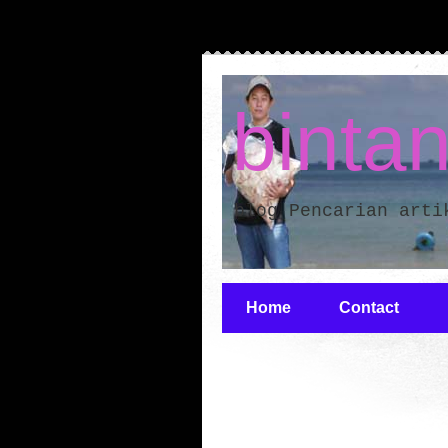
binta
blog Pencarian arti
Home
Contact