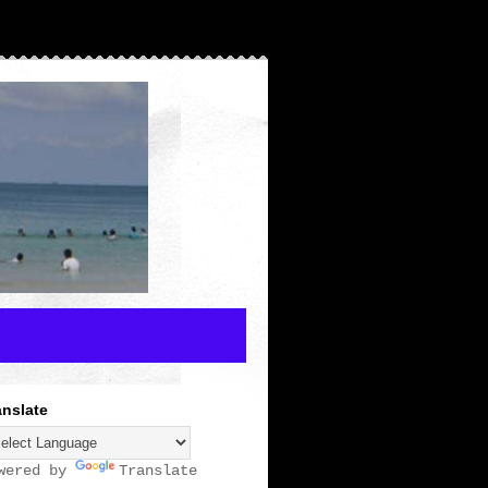
anslate
wered by
Translate