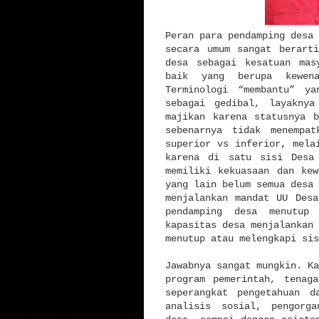
Peran para pendamping desa
secara umum sangat berart
desa sebagai kesatuan mas
baik yang berupa kewena
Terminologi “membantu” y
sebagai gedibal, layaknya
majikan karena statusnya 
sebenarnya tidak menempa
superior vs inferior, mela
karena di satu sisi Desa
memiliki kekuasaan dan ke
yang lain belum semua desa 
menjalankan mandat UU Des
pendamping desa menutup
kapasitas desa menjalankan 
menutup atau melengkapi si
Jawabnya sangat mungkin. Ka
program pemerintah, tenag
seperangkat pengetahuan d
analisis sosial, pengorga