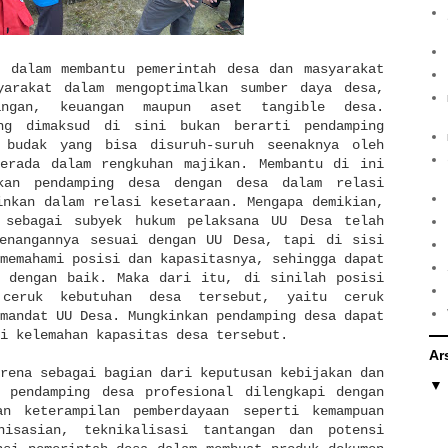
i dalam membantu pemerintah desa dan masyarakat
yarakat dalam mengoptimalkan sumber daya desa,
ngan, keuangan maupun aset tangible desa.
ang dimaksud di sini bukan berarti pendamping
 budak yang bisa disuruh-suruh seenaknya oleh
berada dalam rengkuhan majikan. Membantu di ini
tkan pendamping desa dengan desa dalam relasi
inkan dalam relasi kesetaraan. Mengapa demikian,
 sebagai subyek hukum pelaksana UU Desa telah
wenangannya sesuai dengan UU Desa, tapi di sisi
memahami posisi dan kapasitasnya, sehingga dapat
a dengan baik. Maka dari itu, di sinilah posisi
 ceruk kebutuhan desa tersebut, yaitu ceruk
mandat UU Desa. Mungkinkan pendamping desa dapat
si kelemahan kapasitas desa tersebut.
Ar
rena sebagai bagian dari keputusan kebijakan dan
a pendamping desa profesional dilengkapi dengan
an keterampilan pemberdayaan seperti kemampuan
nisasian, teknikalisasi tantangan dan potensi