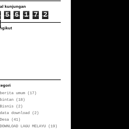
tal kunjungan
5
6
1
7
2
ngikut
tegori
berita umum
(17)
bintan
(18)
Bisnis
(2)
data download
(2)
Desa
(41)
DOWNLOAD LAGU MELAYU
(19)