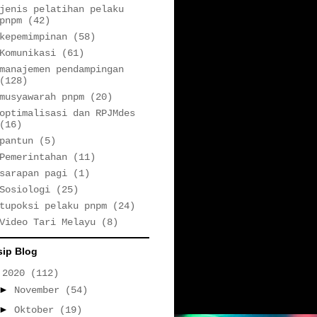
jenis pelatihan pelaku
pnpm
(42)
kepemimpinan
(58)
Komunikasi
(61)
manajemen pendampingan
(128)
musyawarah pnpm
(20)
optimalisasi dan RPJMdes
(16)
pantun
(5)
Pemerintahan
(11)
sarapan pagi
(1)
Sosiologi
(25)
tupoksi pelaku pnpm
(24)
Video Tari Melayu
(8)
sip Blog
▼
2020
(112)
►
November
(54)
►
Oktober
(19)