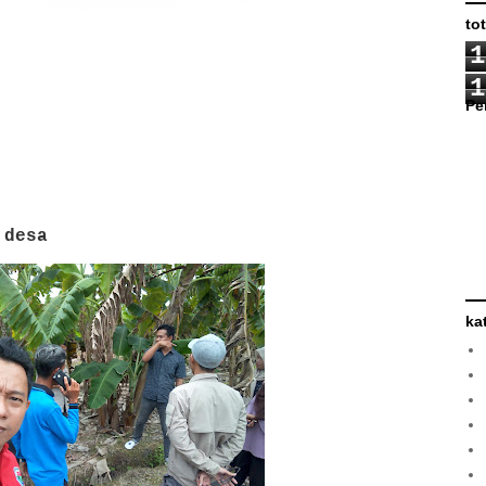
to
1
1
Pe
 desa
ka