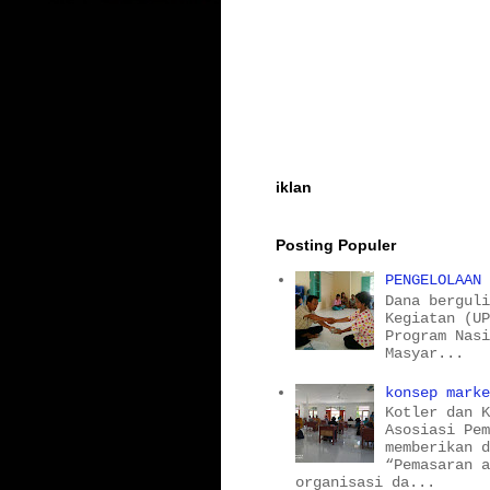
iklan
Posting Populer
PENGELOLAAN
Dana bergul
Kegiatan (U
Program Nas
Masyar...
konsep mark
Kotler dan 
Asosiasi Pe
memberikan 
“Pemasaran 
organisasi da...