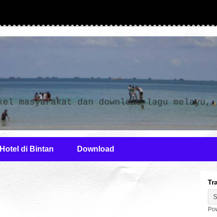
n
kel masyarakat dan download lagu melayu,
Hotel di Bintan
Download
Tr
Po