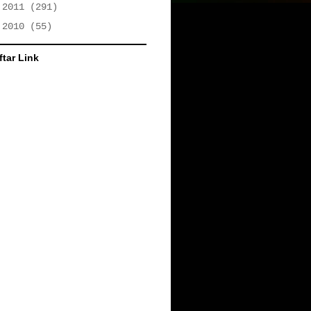
►
2011
(291)
►
2010
(55)
ftar Link