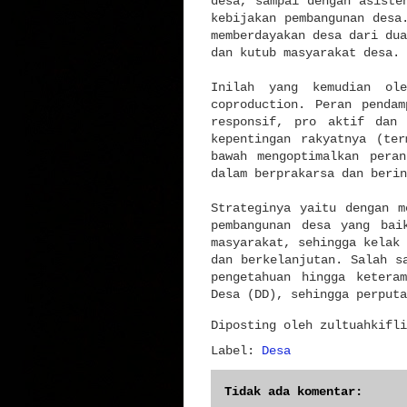
desa, sampai dengan asiste
kebijakan pembangunan desa
memberdayakan desa dari dua
dan kutub masyarakat desa.
Inilah yang kemudian ole
coproduction. Peran penda
responsif, pro aktif dan 
kepentingan rakyatnya (te
bawah mengoptimalkan pera
dalam berprakarsa dan beri
Strateginya yaitu dengan m
pembangunan desa yang bai
masyarakat, sehingga kelak 
dan berkelanjutan. Salah s
pengetahuan hingga ketera
Desa (DD), sehingga perputa
Diposting oleh
zultuahkifli
Label:
Desa
Tidak ada komentar: