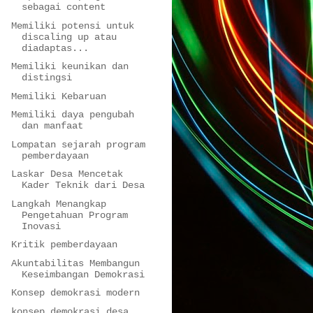
sebagai content
Memiliki potensi untuk
discaling up atau
diadaptas...
Memiliki keunikan dan
distingsi
Memiliki Kebaruan
Memiliki daya pengubah
dan manfaat
Lompatan sejarah program
pemberdayaan
Laskar Desa Mencetak
Kader Teknik dari Desa
Langkah Menangkap
Pengetahuan Program
Inovasi
Kritik pemberdayaan
Akuntabilitas Membangun
Keseimbangan Demokrasi
Konsep demokrasi modern
konsep demokrasi desa