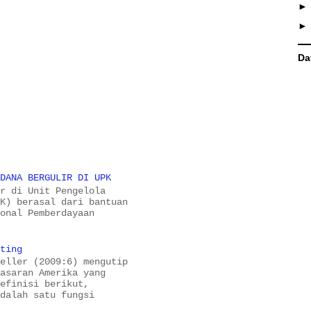
Da
 DANA BERGULIR DI UPK
ir di Unit Pengelola
PK) berasal dari bantuan
ional Pemberdayaan
eting
Keller (2009:6) mengutip
masaran Amerika yang
definisi berikut,
adalah satu fungsi