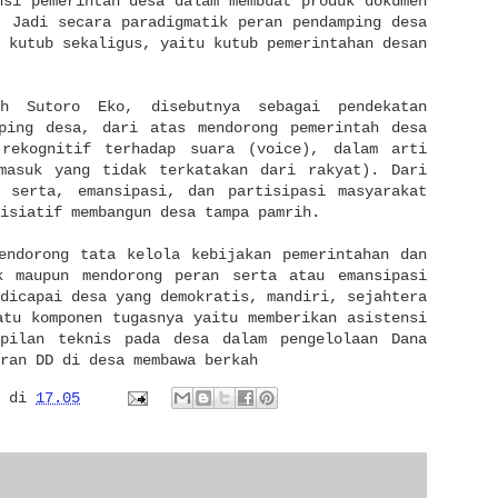
nsi pemerintah desa dalam membuat produk dokumen
. Jadi secara paradigmatik peran pendamping desa
 kutub sekaligus, yaitu kutub pemerintahan desan
h Sutoro Eko, disebutnya sebagai pendekatan
mping desa, dari atas mendorong pemerintah desa
rekognitif terhadap suara (voice), dalam arti
rmasuk yang tidak terkatakan dari rakyat). Dari
n serta, emansipasi, dan partisipasi masyarakat
nisiatif membangun desa tampa pamrih.
endorong tata kelola kebijakan pemerintahan dan
k maupun mendorong peran serta atau emansipasi
dicapai desa yang demokratis, mandiri, sejahtera
atu komponen tugasnya yaitu memberikan asistensi
mpilan teknis pada desa dalam pengelolaan Dana
ran DD di desa membawa berkah
di
17.05