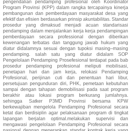
pengendalian pendamping profesional oleh Koordinator
Program Provinsi (KPP) dalam rangka tercapainya kinerja
pembangunan dan pemberdayaan masyarakat desa yang
efektif dan efisien berdasarkan prinsip akuntabilitas. Standar
prosedur yang dimaksud menjadi acuan standarisasi
pendamping dalam menjalankan kerja kerja pendampingan
pemberdayaan secara professional dengan diberikan
kewenangan terbatas dan tanggung jawab hukum yang
diatur didalamnya sesuai dengan tupoksi masing–masing
pendamping. salah satu yang diatur didalam SOP
Pengelolaan Pendamping Prosefesional terdapat pada bab
prosedur pendamping profesional meliputi mobilisasi,
penetapan hari dan jam kerja, relokasi Pendamping
Profesional, perijinan cuti dan penentuan hari libur,
persetujuan pengunduran diri, PHK, pemetaan kebutuhan
sampai dengan tahapan demobilisasi pada saat program
berakhir atau lokasi program berkurang jumlahnya.
sehingga Satker P3MD Provinsi bersama KPW
berkewajiban mengelola Pendamping Profesional secara
ketat dan berdisiplin agar pelaksanaan program di tingkat
lapangan berjalan optimal.melakukan supervisi dan
mengawasi pengelolaan Pendamping Profesional secara
nasional dengan menerapkan standar kontrak kerja yang