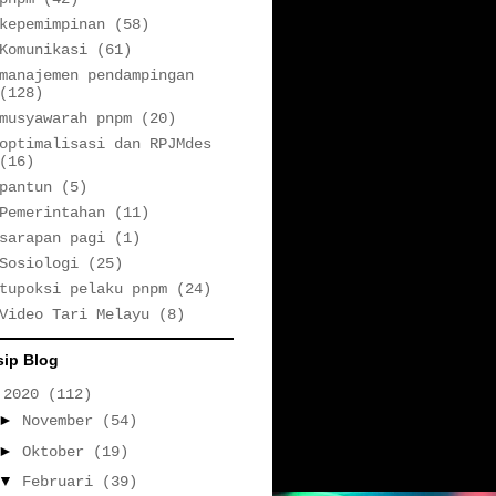
kepemimpinan
(58)
Komunikasi
(61)
manajemen pendampingan
(128)
musyawarah pnpm
(20)
optimalisasi dan RPJMdes
(16)
pantun
(5)
Pemerintahan
(11)
sarapan pagi
(1)
Sosiologi
(25)
tupoksi pelaku pnpm
(24)
Video Tari Melayu
(8)
sip Blog
▼
2020
(112)
►
November
(54)
►
Oktober
(19)
▼
Februari
(39)