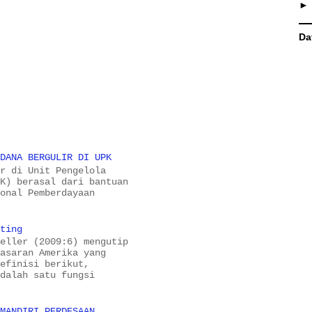
Da
 DANA BERGULIR DI UPK
ir di Unit Pengelola
PK) berasal dari bantuan
ional Pemberdayaan
eting
Keller (2009:6) mengutip
masaran Amerika yang
definisi berikut,
adalah satu fungsi
-MANDIRI PERDESAAN