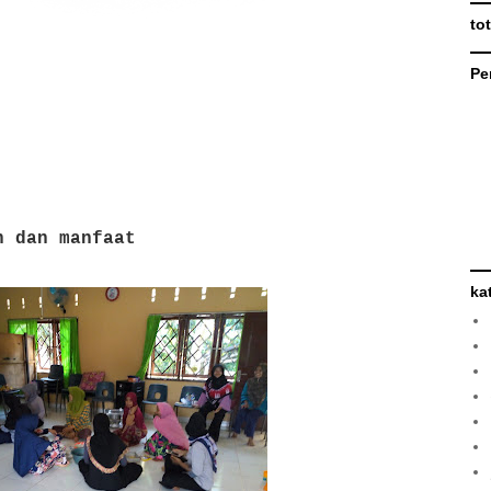
to
Pe
h dan manfaat
ka