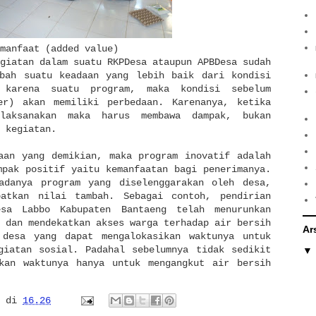
manfaat (added value)
giatan dalam suatu RKPDesa ataupun APBDesa sudah
ubah suatu keadaan yang lebih baik dari kondisi
, karena suatu program, maka kondisi sebelum
er) akan memiliki perbedaan. Karenanya, ketika
ilaksanakan maka harus membawa dampak, bukan
t kegiatan.
aan yang demikian, maka program inovatif adalah
mpak positif yaitu kemanfaatan bagi penerimanya.
adanya program yang diselenggarakan oleh desa,
patkan nilai tambah. Sebagai contoh, pendirian
sa Labbo Kabupaten Bantaeng telah menurunkan
 dan mendekatkan akses warga terhadap air bersih
Ar
 desa yang dapat mengalokasikan waktunya untuk
giatan sosial. Padahal sebelumnya tidak sedikit
ikan waktunya hanya untuk mengangkut air bersih
di
16.26