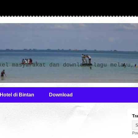
n
kel masyarakat dan download lagu melayu,
Hotel di Bintan
Download
Tr
Po