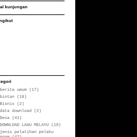
tal kunjungan
ngikut
tegori
berita umum
(17)
bintan
(18)
Bisnis
(2)
data download
(2)
Desa
(41)
DOWNLOAD LAGU MELAYU
(19)
jenis pelatihan pelaku
pnpm
(42)