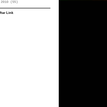
►
2010
(55)
ftar Link