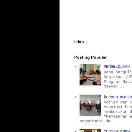
iklan
Posting Populer
PENGELOLAAN
Dana bergul
Kegiatan (U
Program Nas
Masyar...
konsep mark
Kotler dan 
Asosiasi Pe
memberikan 
“Pemasaran 
organisasi da...
TUJUAN PNPM