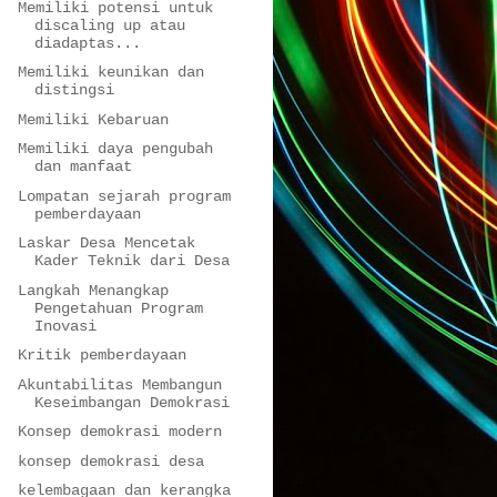
Memiliki potensi untuk
discaling up atau
diadaptas...
Memiliki keunikan dan
distingsi
Memiliki Kebaruan
Memiliki daya pengubah
dan manfaat
Lompatan sejarah program
pemberdayaan
Laskar Desa Mencetak
Kader Teknik dari Desa
Langkah Menangkap
Pengetahuan Program
Inovasi
Kritik pemberdayaan
Akuntabilitas Membangun
Keseimbangan Demokrasi
Konsep demokrasi modern
konsep demokrasi desa
kelembagaan dan kerangka