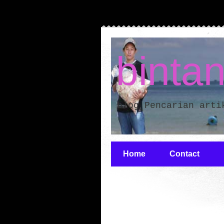
binta
blog Pencarian arti
Home
Contact