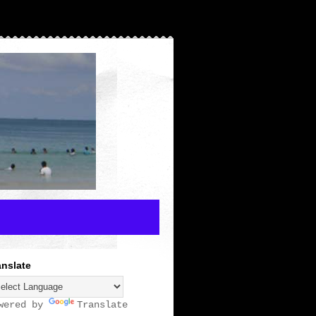
anslate
wered by
Translate