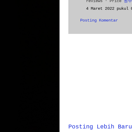
reviews · ‎Price
원주
4 Maret 2022 pukul 
Posting Komentar
Posting Lebih Baru