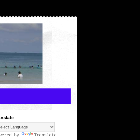
anslate
wered by
Translate