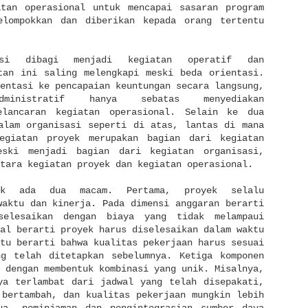
atan operasional untuk mencapai sasaran program
elompokkan dan diberikan kepada orang tertentu
asi dibagi menjadi kegiatan operatif dan
tan ini saling melengkapi meski beda orientasi.
entasi ke pencapaian keuntungan secara langsung,
dministratif hanya sebatas menyediakan
elancaran kegiatan operasional. Selain ke dua
alam organisasi seperti di atas, lantas di mana
egiatan proyek merupakan bagian dari kegiatan
eski menjadi bagian dari kegiatan organisasi,
ntara kegiatan proyek dan kegiatan operasional.
yek ada dua macam. Pertama, proyek selalu
waktu dan kinerja. Pada dimensi anggaran berarti
selesaikan dengan biaya yang tidak melampaui
al berarti proyek harus diselesaikan dalam waktu
tu berarti bahwa kualitas pekerjaan harus sesuai
ng telah ditetapkan sebelumnya. Ketiga komponen
 dengan membentuk kombinasi yang unik. Misalnya,
ya terlambat dari jadwal yang telah disepakati,
 bertambah, dan kualitas pekerjaan mungkin lebih
ua, peminjaman dan pengintegrasian sumber daya