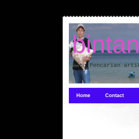
binta
blog Pencarian arti
Home
Contact