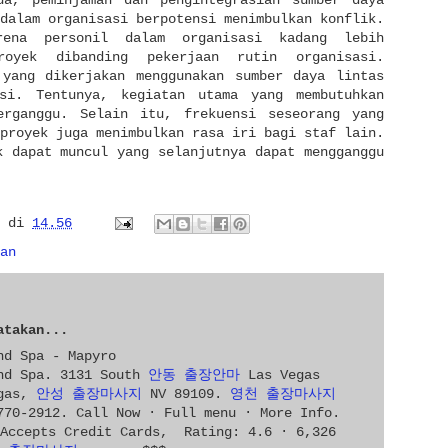
dalam organisasi berpotensi menimbulkan konflik.
rena personil dalam organisasi kadang lebih
royek dibanding pekerjaan rutin organisasi.
 yang dikerjakan menggunakan sumber daya lintas
si. Tentunya, kegiatan utama yang membutuhkan
erganggu. Selain itu, frekuensi seseorang yang
proyek juga menimbulkan rasa iri bagi staf lain.
k dapat muncul yang selanjutnya dapat mengganggu
di
14.56
an
takan...
nd Spa - Mapyro
And Spa. 3131 South
안동 출장안마
Las Vegas
egas,
안성 출장마사지
NV 89109.
영천 출장마사지
770-2912. Call Now · Full menu · More Info.
Accepts Credit Cards, Rating: 4.6 · ‎6,326