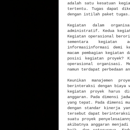
adalah satu kesatuan kegi
tertentu. Tugas dapat dik
dengan istilah paket tugas.
Kegiatan dalam organis
administratif. Kedua kegia
Kegiatan operasional berori
sementara kegiatan a
informasiinformasi demi k
macam pembagian kegiatan d
posisi kegiatan proyek? K
operasional organisasi. M
namun terdapat perbedaan a
Keunikan manajemen pro
berinteraksi dengan biaya 
kegiatan proyek harus di
anggaran. Pada dimensi jadw
yang tepat. Pada dimensi mu
dengan standar kinerja ya
tersebut dapat berinteraksi
suatu proyek penyelesaiann
akibatnya anggaran menjadi
baik, dan seterusnya. Ked