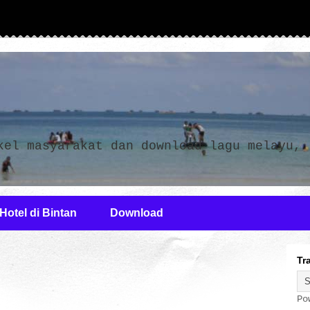
n
kel masyarakat dan download lagu melayu,
Hotel di Bintan
Download
Tr
Po