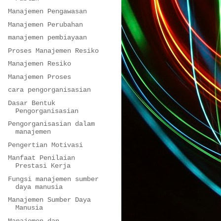
Manajemen Pengawasan
Manajemen Perubahan
manajemen pembiayaan
Proses Manajemen Resiko
Manajemen Resiko
Manajemen Proses
cara pengorganisasian
Dasar Bentuk
Pengorganisasian
Pengorganisasian dalam
manajemen
Pengertian Motivasi
Manfaat Penilaian
Prestasi Kerja
Fungsi manajemen sumber
daya manusia
Manajemen Sumber Daya
Manusia
Manajemen dan