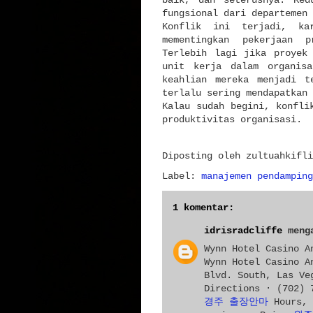
fungsional dari departemen 
Konflik ini terjadi, ka
mementingkan pekerjaan p
Terlebih lagi jika proyek
unit kerja dalam organisa
keahlian mereka menjadi t
terlalu sering mendapatkan 
Kalau sudah begini, konfli
produktivitas organisasi.
Diposting oleh
zultuahkifli
Label:
manajemen pendamping
1 komentar:
idrisradcliffe
menga
Wynn Hotel Casino A
Wynn Hotel Casino 
Blvd. South, Las V
Directions · (702) 
경주 출장안마
Hours, 