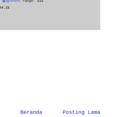
 출장마사지
range: $$$
04.15
Beranda
Posting Lama