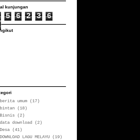
tal kunjungan
5
6
2
3
6
ngikut
tegori
berita umum
(17)
bintan
(18)
Bisnis
(2)
data download
(2)
Desa
(41)
DOWNLOAD LAGU MELAYU
(19)