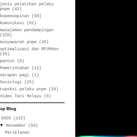
jenis pelatihan pelaku
pnpm
(42)
kepemimpinan
(58)
Komunikasi
(61)
manajemen pendampingan
(128)
musyawarah pnpm
(20)
optimalisasi dan RPJMdes
(16)
pantun
(5)
Pemerintahan
(11)
sarapan pagi
(1)
Sosiologi
(25)
tupoksi pelaku pnpm
(24)
Video Tari Melayu
(8)
sip Blog
▼
2020
(112)
▼
November
(54)
Periklanan