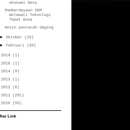
ekonomi Desa
Pemberdayaan UKM
melewati Teknologi
Tepat Guna
mesin pencacah daging
►
Oktober
(19)
►
Februari
(39)
►
2019
(1)
►
2018
(1)
►
2014
(9)
►
2013
(1)
►
2012
(6)
►
2011
(291)
►
2010
(55)
ftar Link