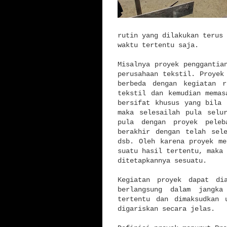
rutin yang dilakukan terus 
waktu tertentu saja.
Misalnya proyek penggantia
perusahaan tekstil. Proyek
berbeda dengan kegiatan r
tekstil dan kemudian memas
bersifat khusus yang bila 
maka selesailah pula selu
pula dengan proyek peleb
berakhir dengan telah sel
dsb. Oleh karena proyek me
suatu hasil tertentu, maka 
ditetapkannya sesuatu.
Kegiatan proyek dapat di
berlangsung dalam jangka
tertentu dan dimaksudkan 
digariskan secara jelas.