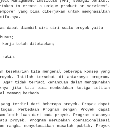
ject Management Institute (PMI) sebagai berikut:
rtaken to create a unique product or services”.
emporer yang bisa dikerjakan untuk menghasilkan
sifatnya.
as dapat diambil ciri-ciri suatu proyek yaitu:
husus;
 kerja telah ditetapkan;
 rutin.
am keseharian kita mengenal beberapa konsep yang
royek. Istilah tersebut di antaranya program,
. Agar tidak terjadi kerancuan dalam menggunakan
knya jika kita bisa membedakan ketiga istilah
al memang berbeda.
 yang terdiri dari beberapa proyek. Proyek dapat
 tugas. Perbedaan Program dengan Proyek dapat
am lebih luas dari pada proyek. Program biasanya
atu proyek. Program merupakan operasionalisasi
am rangka menyelesaikan masalah publik. Proyek